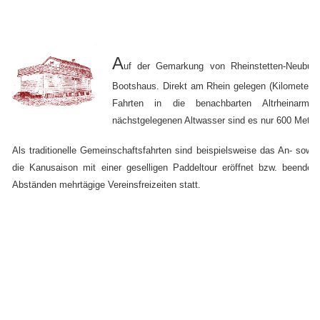
A
uf der Gemarkung von Rheinstetten-
Neuburg
Bootshaus. Direkt am Rhein gelegen (Kilometerste
Fahrten in die benachbarten Altrheinar
nächstgelegenen Altwasser sind es nur 600 Meter.
Als traditionelle Gemeinschaftsfahrten sind
beispielsweise das An- sowi
die Kanusaison mit einer geselligen Paddeltour eröffnet bzw. beendet.
Abständen mehrtägige Vereinsfreizeiten statt.